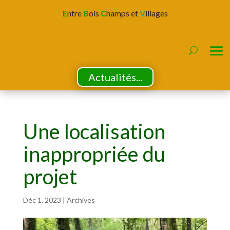
E
ntre
B
ois
C
hamps et
V
illages
Actualités...
Une localisation
inappropriée du
projet
Déc 1, 2023
|
Archives